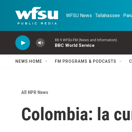
Skip to main content
WFSU News · Tallahassee · Pana
88.9 WFSU-FM (News and Information)
BBC World Service
NEWS HOME
FM PROGRAMS & PODCASTS
C
All NPR News
Colombia: la cu